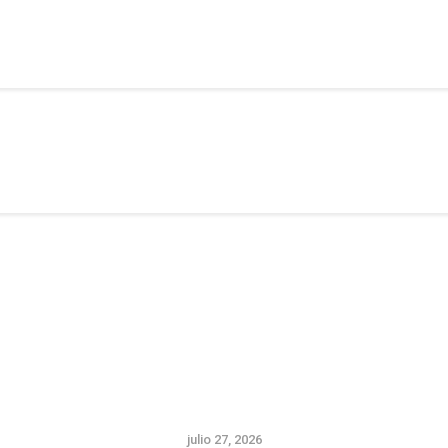
Alpargata Basquet
Tecnicamp
3×3
Alpargata Futbol
Gegants Camp
Tecniemocions
Contacte
julio 27, 2026