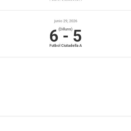
junio 29, 2026
6
-
5
(Dilluns)
Futbol Ciutadella A