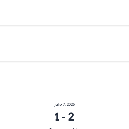
Alpargata Basquet
Tecnicamp
3×3
Alpargata Futbol
Gegants Camp
Tecniemocions
Contacte
julio 7, 2026
1
-
2