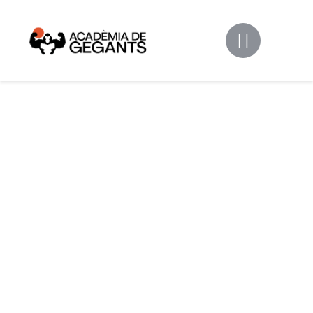
Alpargata Basquet
Tecnicamp
3×3
Alpargata Futbol
Gegants Camp
Tecniemocions
Contacte