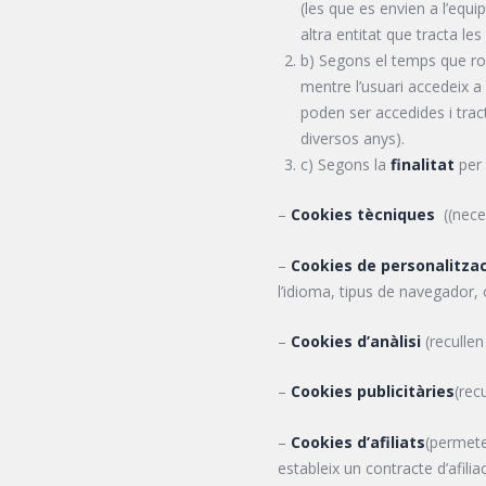
(les que es envien a l’equi
altra entitat que tracta le
b) Segons el temps que ro
mentre l’usuari accedeix a
poden ser accedides i trac
diversos anys).
c) Segons la
finalitat
per 
–
Cookies tècniques
((neces
–
Cookies de personalitzac
l’idioma, tipus de navegador, 
–
Cookies d’anàlisi
(recullen
–
Cookies publicitàries
(rec
–
Cookies d’afiliats
(permete
estableix un contracte d’afiliac