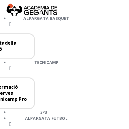
Alpargata Basquet
Tecnicamp
ALPARGATA BASQUET
3×3
Alpargata Futbol
tadella
Gegants Camp
ó
Tecniemocions
TECNICAMP
Contacte
ormació
erves
nicamp Pro
3×3
ALPARGATA FUTBOL