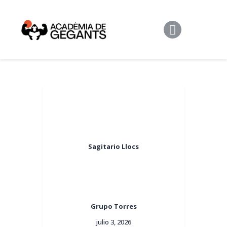
Alpargata Basquet
Tecnicamp
3×3
Alpargata Futbol
Gegants Camp
Tecniemocions
Contacte
Sagitario Llocs
Grupo Torres
julio 3, 2026