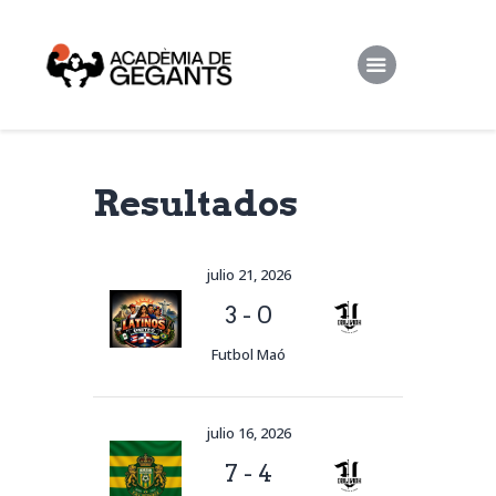
Alpargata Basquet
Resultados
Tecnicamp
3×3
julio 21, 2026
Alpargata Futbol
3
-
0
Gegants Camp
Futbol Maó
Tecniemocions
Contacte
julio 16, 2026
7
-
4