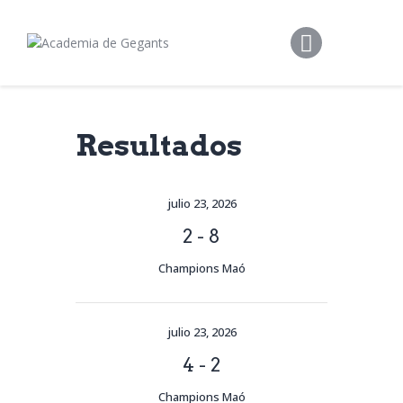
Alpargata Basquet
Tecnicamp
3×3
Alpargata Futbol
Resultados
Gegants Camp
Tecniemocions
julio 23, 2026
Contacte
2
-
8
Champions Maó
julio 23, 2026
4
-
2
Champions Maó