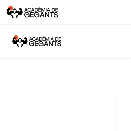
Alpargata Basquet
Tecnicamp
3×3
Alpargata Futbol
Gegants Camp
Tecniemocions
Contacte