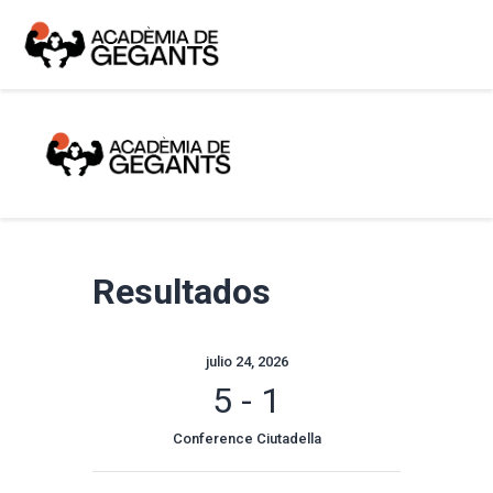
Alpargata Basquet
Tecnicamp
3×3
Alpargata Futbol
Gegants Camp
Tecniemocions
Contacte
Resultados
julio 24, 2026
5
-
1
Conference Ciutadella