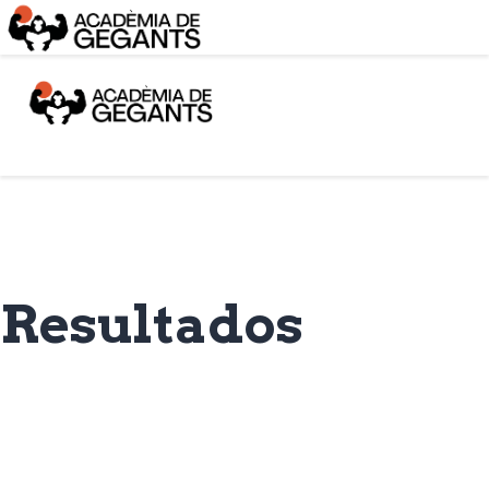
Alpargata Basquet
Tecnicamp
3×3
Alpargata Futbol
Gegants Camp
Tecniemocions
Contacte
Resultados