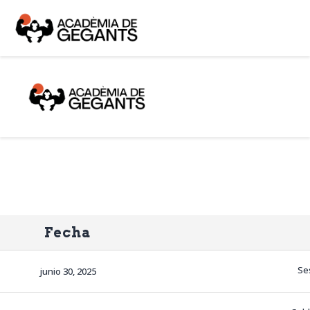
Alpargata Basquet
Tecnicamp
3×3
Alpargata Futbol
Gegants Camp
Tecniemocions
Contacte
Fecha
Se
junio 30, 2025