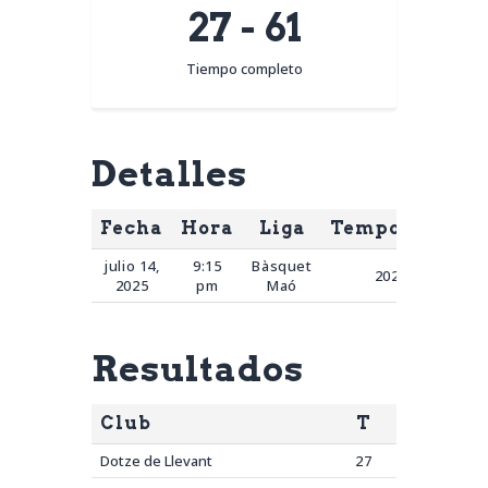
27
-
61
Tiempo completo
Detalles
Fecha
Hora
Liga
Temporada
D
julio 14,
9:15
Bàsquet
2025
2025
pm
Maó
Resultados
Club
T
Dotze de Llevant
27