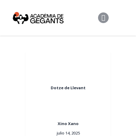
Alpargata Basquet
Tecnicamp
3×3
Alpargata Futbol
Gegants Camp
Tecniemocions
Contacte
Dotze de Llevant
Xino Xano
julio 14, 2025