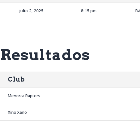
julio 2, 2025
8:15 pm
B
Resultados
Club
Menorca Raptors
Xino Xano