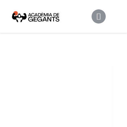
Alpargata Basquet
Tecnicamp
3×3
Alpargata Futbol
Gegants Camp
Tecniemocions
Contacte