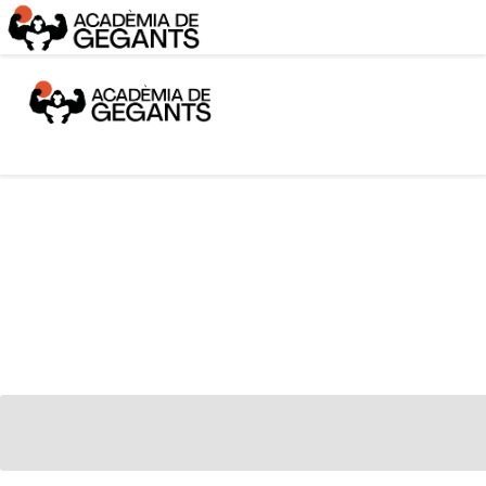
Alpargata Basquet
Tecnicamp
3×3
Alpargata Futbol
Gegants Camp
Tecniemocions
Contacte