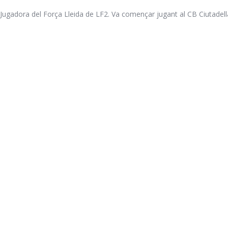
Jugadora del Força Lleida de LF2. Va començar jugant al CB Ciutadel
Academia de Gegants © 2026. All Rights Reserved.