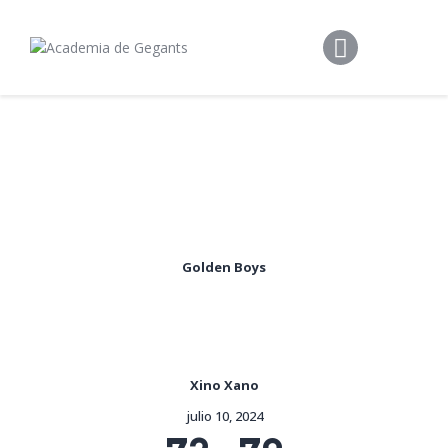
Alpargata Basquet
Tecnicamp
3×3
Alpargata Futbol
Gegants Camp
Tecniemocions
Contacte
Golden Boys
Xino Xano
julio 10, 2024