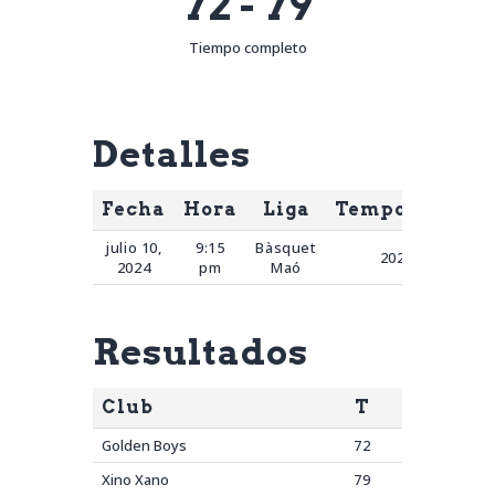
72
-
79
Tiempo completo
Detalles
Fecha
Hora
Liga
Temporada
D
julio 10,
9:15
Bàsquet
2024
2024
pm
Maó
Resultados
Club
T
Golden Boys
72
Xino Xano
79