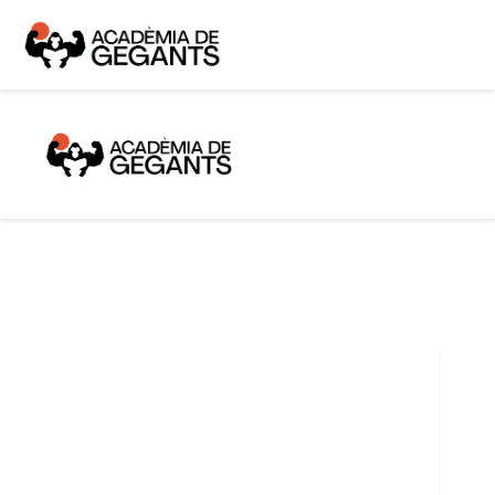
Alpargata Basquet
Tecnicamp
3×3
Alpargata Futbol
Gegants Camp
Tecniemocions
Contacte