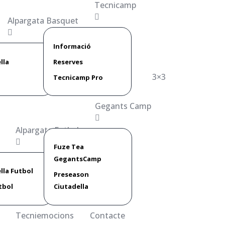
Tecnicamp
Alpargata Basquet
Informació
lla
Reserves
3×3
Tecnicamp Pro
Gegants Camp
Alpargata Futbol
Fuze Tea
GegantsCamp
lla Futbol
Preseason
tbol
Ciutadella
Tecniemocions
Contacte