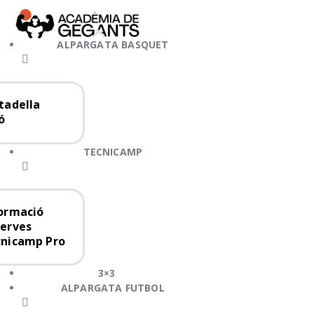
Alpargata Basquet
Tecnicamp
ALPARGATA BASQUET
3×3
Alpargata Futbol
tadella
Gegants Camp
ó
Tecniemocions
TECNICAMP
Contacte
ormació
erves
nicamp Pro
3×3
ALPARGATA FUTBOL