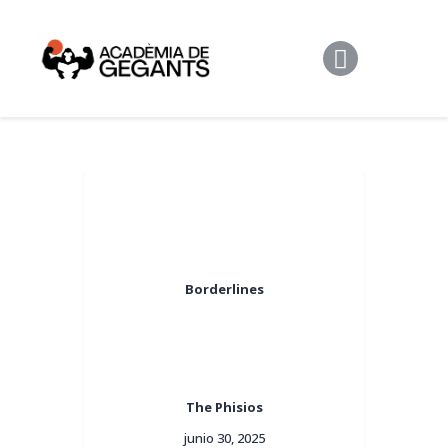
Alpargata Basquet
Tecnicamp
3×3
Alpargata Futbol
Gegants Camp
Tecniemocions
Contacte
Borderlines
The Phisios
junio 30, 2025