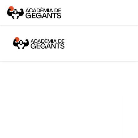
Alpargata Basquet
Tecnicamp
3×3
Alpargata Futbol
Gegants Camp
Tecniemocions
Contacte