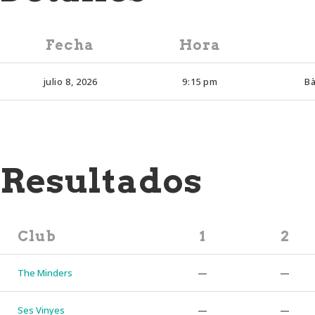
Fecha
Hora
julio 8, 2026
9:15 pm
B
Resultados
Club
1
2
The Minders
—
—
Ses Vinyes
—
—