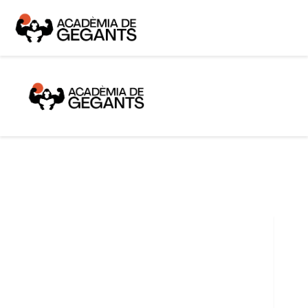
Alpargata Basquet
Tecnicamp
3×3
Alpargata Futbol
Gegants Camp
Tecniemocions
Contacte