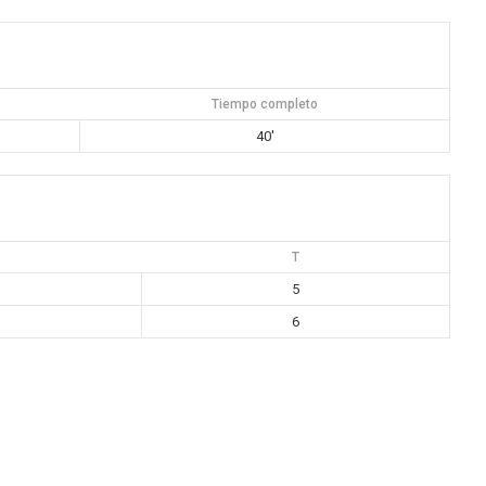
Tiempo completo
40'
T
5
6