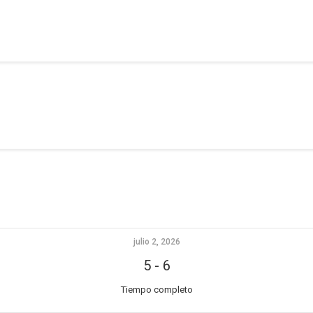
Alpargata Basquet
Tecnicamp
3×3
Alpargata Futbol
Gegants Camp
Tecniemocions
Contacte
julio 2, 2026
5
-
6
Tiempo completo