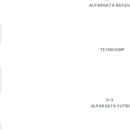
Alpargata Basquet
ALPARGATA BASQU
Tecnicamp
3×3
Alpargata Futbol
Gegants Camp
TECNICAMP
Tecniemocions
Contacte
3×3
ALPARGATA FUTB