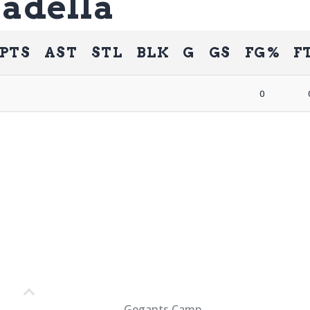
tadella
PTS
AST
STL
BLK
G
GS
FG%
F
0
Gegants Camp