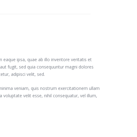
l
aque ipsa, quae ab illo inventore veritatis et
t aut fugit, sed quia consequuntur magni dolores
r, adipisci velit, sed.
minima veniam, quis nostrum exercitationem ullam
voluptate velit esse, nihil consequatur, vel illum,