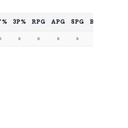
T%
3P%
RPG
APG
SPG
BPG
PPG
0
0
0
0
0
0
0