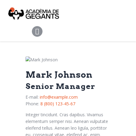
Alpargata Basquet
Tecnicamp
3×3
Alpargata Futbol
Gegants Camp
Tecniemocions
Contacte
Mark Johnson
Senior Manager
E-mail:
info@example.com
Phone:
8 (800) 123-45-67
Integer tincidunt. Cras dapibus. Vivamus
elementum semper nisi. Aenean vulputate
eleifend tellus. Aenean leo ligula, porttitor
eu, consequat vitae, eleifend ac, enim.